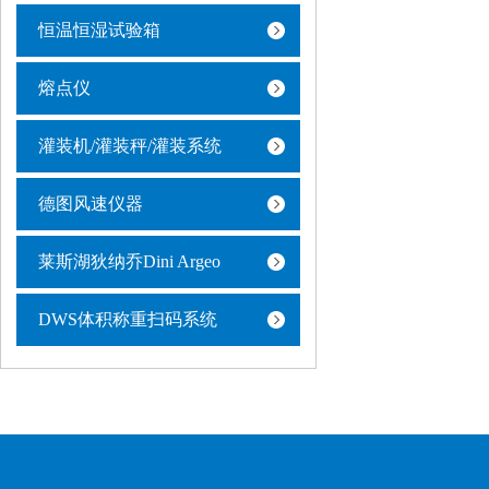
恒温恒湿试验箱
熔点仪
灌装机/灌装秤/灌装系统
德图风速仪器
莱斯湖狄纳乔Dini Argeo
DWS体积称重扫码系统