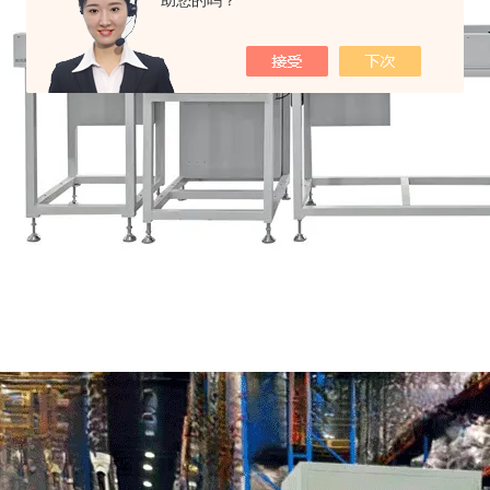
助您的吗？