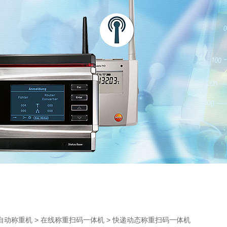
>
> 快递动态称重扫码一体机
自动称重机
在线称重扫码一体机