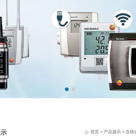
展示
>
>
首页
产品展示
在线