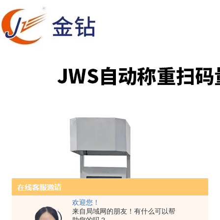
欢迎您！
来自局域网的朋友！有什么可以帮