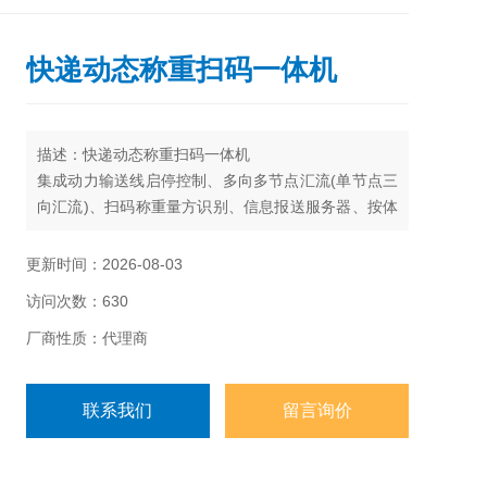
快递动态称重扫码一体机
描述：快递动态称重扫码一体机
集成动力输送线启停控制、多向多节点汇流(单节点三
向汇流)、扫码称重量方识别、信息报送服务器、按体
积闻值打扎带控制、按规则分拣等多场景为一体，综
合高效控制设备集群。
更新时间：2026-08-03
访问次数：630
厂商性质：代理商
联系我们
留言询价