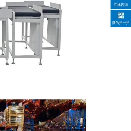
在线咨询
微信扫一扫