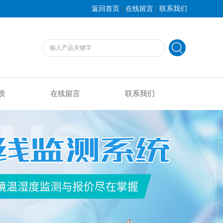
|
|
返回首页
在线留言
联系我们
质
在线留言
联系我们