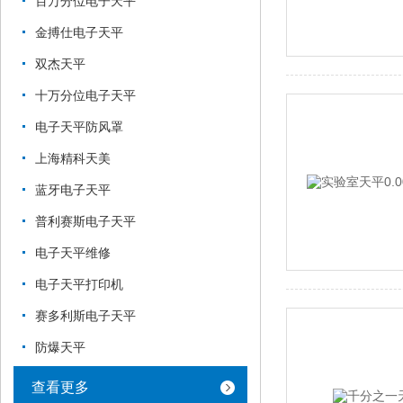
百万分位电子天平
金搏仕电子天平
双杰天平
十万分位电子天平
电子天平防风罩
上海精科天美
蓝牙电子天平
普利赛斯电子天平
电子天平维修
电子天平打印机
赛多利斯电子天平
防爆天平
查看更多