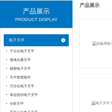
产品展示
产品展示
PRODUCT DISPLAY
电子天平
千分位电子天平
液体比重天平
精密电子天平
天平密度组件
万分位电子天平
幸运纺织电子天平
分析天平