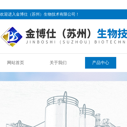
欢迎进入金博仕（苏州）生物技术有限公司！
网站首页
关于我们
产品中心