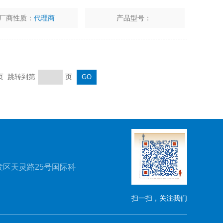
厂商性质：
代理商
产品型号：
末页 跳转到第
页
区天灵路25号国际科
扫一扫，关注我们