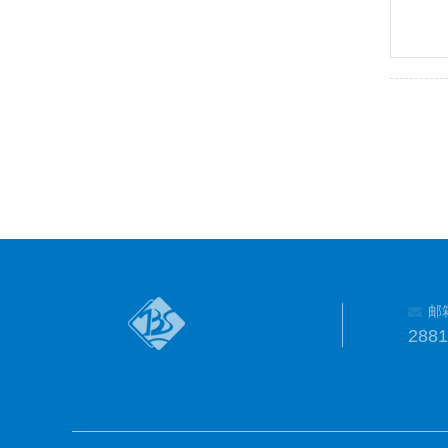
邮
288