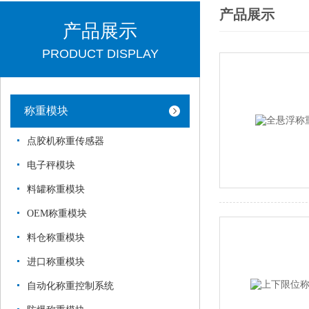
产品展示
产品展示
PRODUCT DISPLAY
称重模块
点胶机称重传感器
电子秤模块
料罐称重模块
OEM称重模块
料仓称重模块
进口称重模块
自动化称重控制系统