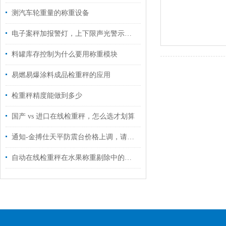
测汽车轮重量的称重设备
电子案秤加报警灯，上下限声光警示功能在生产车间的应用
料罐库存控制为什么要用称重模块
易燃易爆涂料成品检重秤的应用
检重秤精度能做到多少
国产 vs 进口在线检重秤，怎么选才划算
通知-金搏仕天平防震台价格上调，请悉知
自动在线检重秤在水果称重剔除中的应用