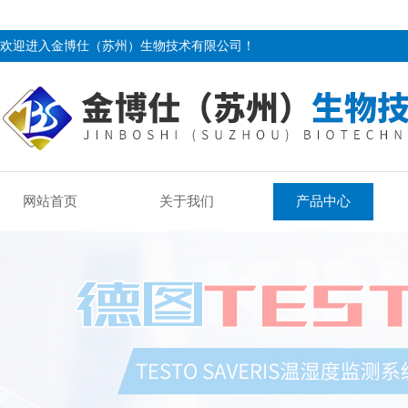
欢迎进入金博仕（苏州）生物技术有限公司！
网站首页
关于我们
产品中心