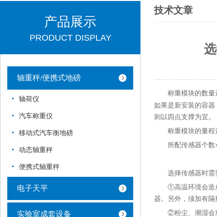
技术文章
产品展示
PRODUCT DISPLAY
选
轴重秤/便携式地磅
的数量
称重模块
轴荷仪
如果是新安装的容器
汽车称重仪
则以四点支撑为宜。
称重模块的量程
移动式汽车衡地磅
所配传感器个数
动态轴重秤
便携式轴重秤
选择传感器时需
①高温环境会造
电子天平
器。另外，须加有隔
②粉尘、潮湿会
实验室成套设备