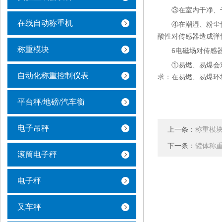
③在室内干净、
在线自动称重机
④在潮湿、粉尘
酸性对传感器造成弹
称重模块
6电磁场对传感
①易燃、易爆会
自动化称重控制仪表
求：在易燃、易爆环
平台秤/地磅/汽车衡
电子吊秤
上一条：
称重模
下一条：
罐体称
滚筒电子秤
电子秤
叉车秤