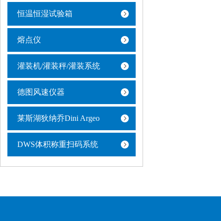
恒温恒湿试验箱
熔点仪
灌装机/灌装秤/灌装系统
德图风速仪器
莱斯湖狄纳乔Dini Argeo
DWS体积称重扫码系统