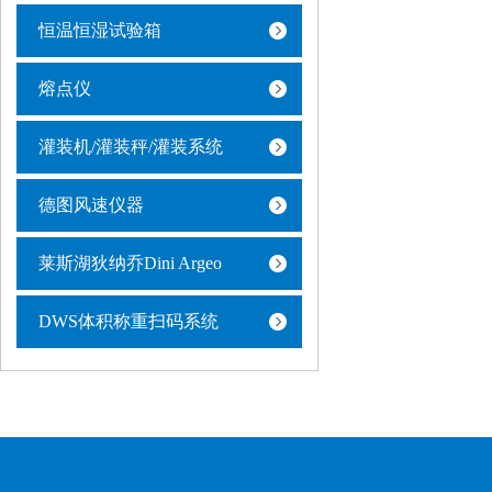
恒温恒湿试验箱
熔点仪
灌装机/灌装秤/灌装系统
德图风速仪器
莱斯湖狄纳乔Dini Argeo
DWS体积称重扫码系统