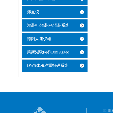
熔点仪
灌装机/灌装秤/灌装系统
德图风速仪器
莱斯湖狄纳乔Dini Argeo
DWS体积称重扫码系统
邮