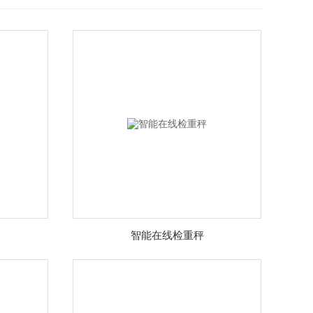
智能在线检重秤