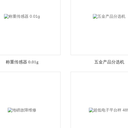
称重传感器 0.01g
五金产品分选机