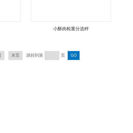
5
小酥肉检重分选秤
跳转到第
页
页
末页