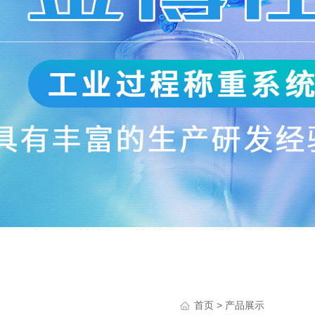
> 产品展示
首页