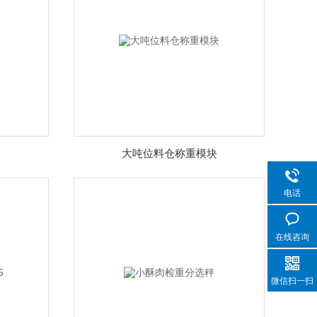
大吨位料仓称重模块
电话
在线咨询
微信扫一扫