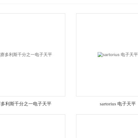
赛多利斯千分之一电子天平
sartorius 电子天平