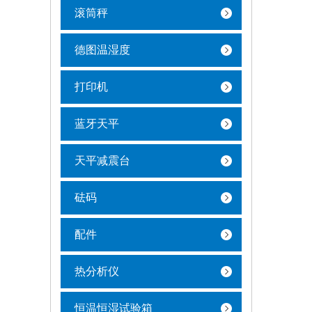
滚筒秤
德图温湿度
打印机
蓝牙天平
天平减震台
砝码
配件
热分析仪
恒温恒湿试验箱