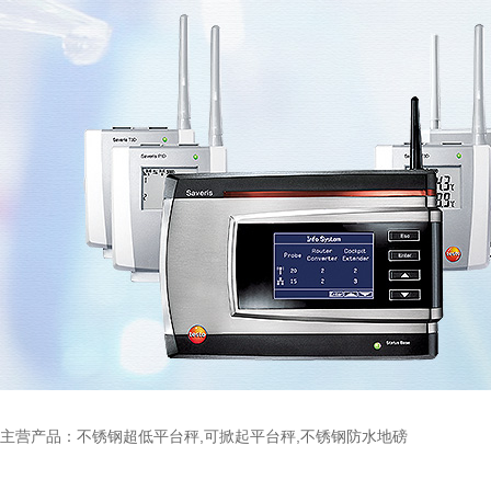
主营产品：不锈钢超低平台秤,可掀起平台秤,不锈钢防水地磅