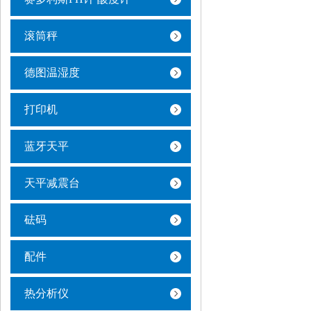
滚筒秤
德图温湿度
打印机
蓝牙天平
天平减震台
砝码
配件
热分析仪