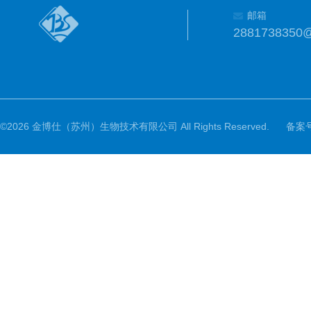
邮箱
2881738350
©2026 金博仕（苏州）生物技术有限公司 All Rights Reserved.
备案