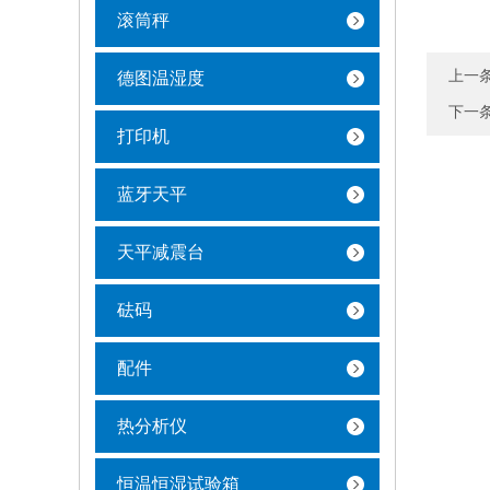
滚筒秤
上一
德图温湿度
下一
打印机
蓝牙天平
天平减震台
砝码
配件
热分析仪
恒温恒湿试验箱