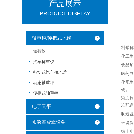
产品展示
PRODUCT DISPLAY
轴重秤/便携式地磅
料罐称
轴荷仪
化工生
汽车称重仪
食品加
移动式汽车衡地磅
医药制
化肥生
动态轴重秤
确。
便携式轴重秤
液态物
准配送
电子天平
制造业
实验室成套设备
环境保
综上所