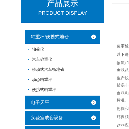
产品展示
PRODUCT DISPLAY
轴重秤/便携式地磅
皮带检
轴荷仪
以下是
汽车称重仪
物流和
移动式汽车衡地磅
全以及
生产线
动态轴重秤
错误非
便携式轴重秤
食品和
标准。
电子天平
挖掘和
环保领
实验室成套设备
这些应