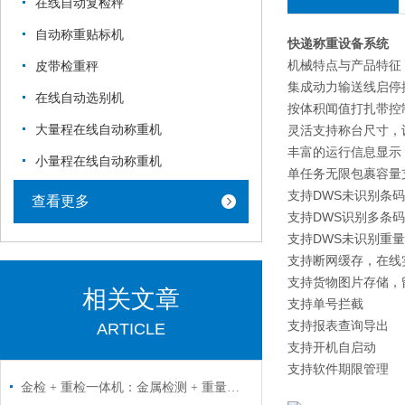
在线自动复检秤
自动称重贴标机
快递称重设备系统
机械特点与产品特征
皮带检重秤
集成动力输送线启停
在线自动选别机
按体积闻值打扎带控
大量程在线自动称重机
灵活支持称台尺寸，
丰富的运行信息显示
小量程在线自动称重机
单任务无限包裹容量
支持DWS未识别条码
查看更多
支持DWS识别多条
支持DWS未识别重
支持断网缓存，在线
支持货物图片存储，
相关文章
支持单号拦截
支持报表查询导出
ARTICLE
支持开机自启动
支持软件期限管理
金检 + 重检一体机：金属检测 + 重量检测一步到位