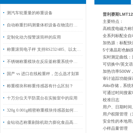
测汽车轮重量的称重设备
普利赛斯LMT1
主要特点：
自动称重扫码测量体积设备在物流行业中的应用
高精度电磁力称
全系列标配全自
定制化动力报警滚筒秤的应用
加热源：标配快
称重滚筒电子秤 支持RS232/485、以太网、ProfiNet等通信协议
5寸液晶彩色触摸
实时测定曲线：
不锈钢称重模块在反应釜称重系统中的应用
可切换中/英文语
加热功率500
国产 vs 进口在线检重秤，怎么选才划算
审计追踪功能保
Alibi存储，
称重模块和称重传感器有什么区别？
可通过时间搜索
十万分位天平防震台在实验室中的应用
校准日志
用户、日期时间
320g 0.001g精密称重模块传感器如何选型？
用户权限管理（1
安全性的本地用
金钻动态称重剔除机助力膨化食品高速包装线化解“口碑危机”
小样品量管理