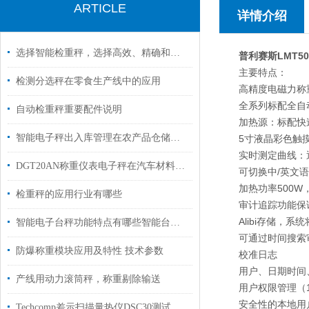
ARTICLE
详情介绍
选择智能检重秤，选择高效、精确和可靠！
普利赛斯LMT5
主要特点：
检测分选秤在零食生产线中的应用
高精度电磁力称
全系列标配全自
自动检重秤重要配件说明
加热源：标配快
智能电子秤出入库管理在农产品仓储中的应用
5寸液晶彩色触摸
实时测定曲线：
DGT20AN称重仪表电子秤在汽车材料行业中的应用
可切换中/英文语
加热功率500
检重秤的应用行业有哪些
审计追踪功能保
Alibi存储，
​智能电子台秤功能特点有哪些智能台秤参数
可通过时间搜索
防爆称重模块应用及特性 技术参数
校准日志
用户、日期时间
产线用动力滚筒秤，称重剔除输送
用户权限管理（1
安全性的本地用
Techcomp差示扫描量热仪DSC30测试工业卷材地板固化度