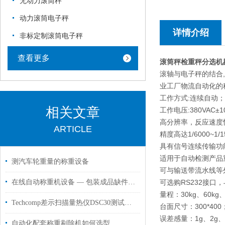
无动力滚筒秤
动力滚筒电子秤
详情介绍
非标定制滚筒电子秤
查看更多
滚筒秤检重秤分选机
滚轴与电子秤的结合
业工厂物流自动化的
工作方式:连续自动；
相关文章
工作电压:380VAC±10
高分辨率，反应速度
ARTICLE
精度高达1/6000~1/1
具有信号连续传输功
适用于自动检测产品
测汽车轮重量的称重设备
可与输送带流水线等
在线自动称重机设备 — 包装成品缺件检测与质量保证
可选购RS232接
量程：30kg、60kg、1
Techcomp差示扫描量热仪DSC30测试工业卷材地板固化度
台面尺寸：300*400；4
误差感量：1g、2g、5g
自动化配套称重剔除机如何选型