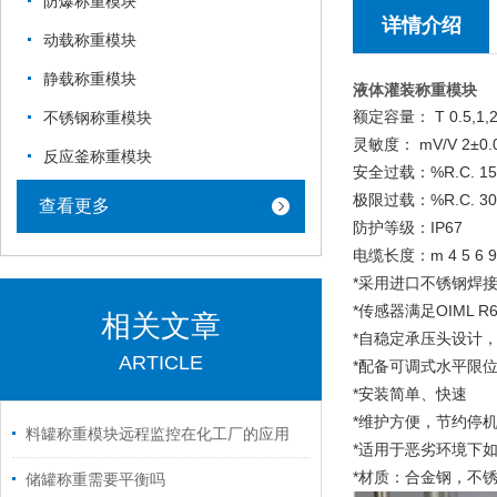
防爆称重模块
详情介绍
动载称重模块
静载称重模块
液体灌装称重模块
额定容量： T 0.5,1,2,
不锈钢称重模块
灵敏度： mV/V 2±0.
反应釜称重模块
安全过载：%R.C. 15
极限过载：%R.C. 30
查看更多
防护等级：IP67
电缆长度：m 4 5 6 9
*采用进口不锈钢焊接
*传感器满足OIML R60 
相关文章
*自稳定承压头设计
ARTICLE
*配备可调式水平限
*安装简单、快速
*维护方便，节约停
料罐称重模块远程监控在化工厂的应用
*适用于恶劣环境下
*材质：合金钢，不
储罐称重需要平衡吗