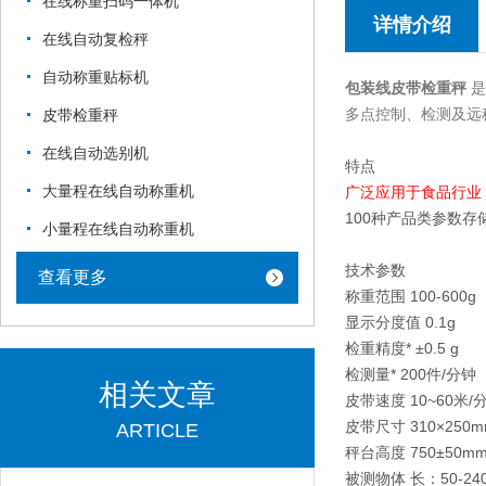
在线称重扫码一体机
详情介绍
在线自动复检秤
自动称重贴标机
包装线皮带检重秤
是
多点控制、检测及远
皮带检重秤
在线自动选别机
特点
大量程在线自动称重机
广泛应用于食品行业
100种产品类参数
小量程在线自动称重机
技术参数
查看更多
称重范围 100-600g
显示分度值 0.1g
检重精度* ±0.5 g
检测量* 200件/分钟
相关文章
皮带速度 10~60米/
皮带尺寸 310×250m
ARTICLE
秤台高度 750±50m
被测物体 长：50-24