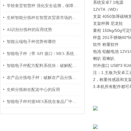
系统安卓7.1电源
学校食堂智慧秤 强化安全追溯，保障饮食安全
12V7A（WD）
支架 4050加厚碳钢
生鲜智能分拣秤在智慧农贸菜市场的应用
支架秤脚 尼龙轮
AI识别分拣秤的应用优势
量程 150kg/50g可
秤盘 201不锈钢40*
智能云端电子秤优势有哪些
软件 称重软件
电池 铅酸电池 12V
智能电子秤（带 API 接口 / MES 系统对接）工业管控智能化升级
喇叭 双喇叭
对外接口 USB*3 RJ45
智能电子秤配方配料系统块：破解配方配料痛点，筑牢生产精准防线
注：1.主板为安卓
农产品分拣电子秤：破解农产品分拣难题
2，称重传感器和支
3.本机所有配件都
生鲜分拣称在配送中心的应用
智能电子秤对接MES系统在食品厂中的应用