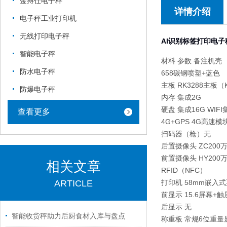
金搏仕电子秤
详情介绍
电子秤工业打印机
无线打印电子秤
AI识别标签打印电子秤
智能电子秤
材料 参数 备注机壳
防水电子秤
658碳钢喷塑+蓝色
主板 RK3288主板（K
防爆电子秤
内存 集成2G
硬盘 集成16G WIFI
查看更多
4G+GPS 4G高速
扫码器（枪）无
后置摄像头 ZC200
前置摄像头 HY200
相关文章
RFID（NFC）
ARTICLE
打印机 58mm嵌入
前显示 15.6屏幕+触屏 
后显示 无
智能收货秤助力后厨食材入库与盘点
称重板 常规6位重量