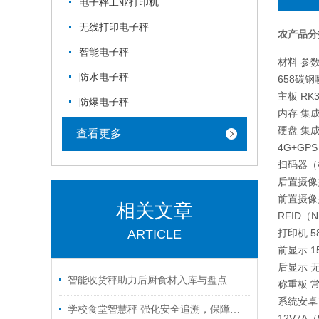
电子秤工业打印机
无线打印电子秤
农产品分
智能电子秤
材料 参
防水电子秤
658碳钢
主板 RK3
防爆电子秤
内存 集成
硬盘 集成
查看更多
4G+GP
扫码器（
后置摄像头
前置摄像头
相关文章
RFID（
ARTICLE
打印机 
前显示 15
后显示 
智能收货秤助力后厨食材入库与盘点
称重板 
系统安卓7
学校食堂智慧秤 强化安全追溯，保障饮食安全
12V7A