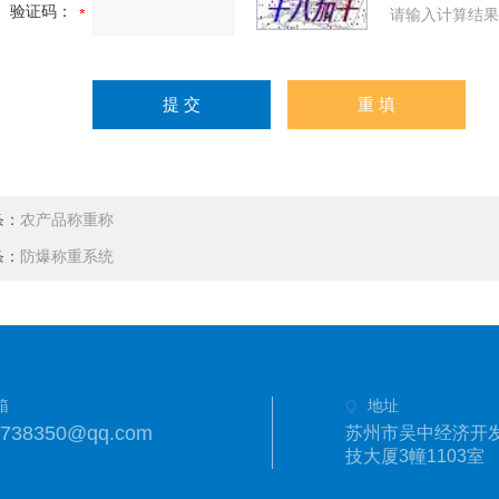
验证码：
请输入计算结果
条：
农产品称重称
条：
防爆称重系统
箱
地址
1738350@qq.com
苏州市吴中经济开发
技大厦3幢1103室