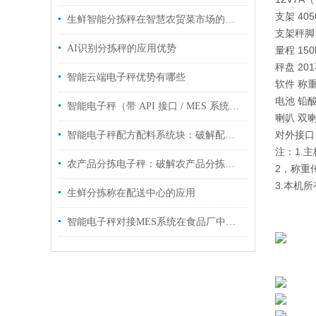
支架 40
生鲜智能分拣秤在智慧农贸菜市场的应用
支架秤脚
AI识别分拣秤的应用优势
量程 150
秤盘 20
智能云端电子秤优势有哪些
软件 称
电池 铅酸
智能电子秤（带 API 接口 / MES 系统对接）工业管控智能化升级
喇叭 双
对外接口 U
智能电子秤配方配料系统块：破解配方配料痛点，筑牢生产精准防线
注：1.
农产品分拣电子秤：破解农产品分拣难题
2，称重
3.本机
生鲜分拣称在配送中心的应用
智能电子秤对接MES系统在食品厂中的应用