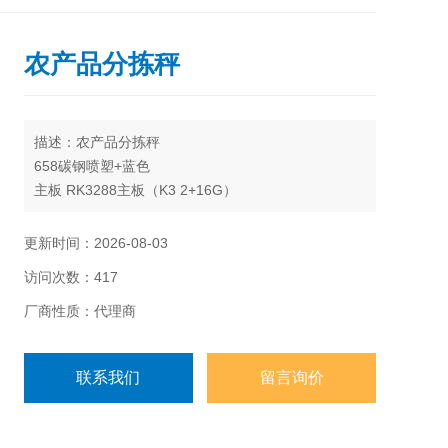
农产品分拣秤
描述：农产品分拣秤
658碳钢喷塑+蓝色
主板 RK3288主板（K3 2+16G）
内存 集成2G
硬盘 集成16G WIFI集成WIFI+蓝牙
更新时间：2026-08-03
4G+GPS 4G高速模块（国产）
访问次数：417
扫码器（枪）无
后置摄像头 ZC200万定焦高清+90度 高清相机
厂商性质：代理商
前置摄像头 HY200万定焦高清+210度 高清相机
联系我们
留言询价