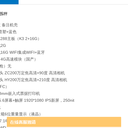
拣秤
数 备注机壳
喷塑+蓝色
288主板（K3 2+16G）
2G
16G WIFI集成WIFI+蓝牙
S 4G高速模块（国产）
枪）无
 ZC200万定焦高清+90度 高清相机
 HY200万定焦高清+210度 高清相机
NFC）
58mm嵌入式票据打印机
.6屏幕+触屏 1920*1080 IPS新屏，250nit
无
常规6位重量显示（液晶）
.1电源
（WD）