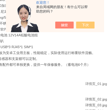
欢迎您！
50加厚碳钢支架 可定制
来自局域网的朋友！有什么可以帮
助您的吗？
 尼龙轮
kg/50g可定制
1不锈钢40*50cm无，提供SDK可定制
重软件
电池 12V14A铅酸电池组
喇叭
SB*3 RJ45*1 SIM*1
主板为安卓工业用主板，性能稳定，实际使用运行称重软件流畅。
传感器和支架都可以定制。
所有配件都可单独更换，提供一年保修服务。（蓄电池6个月）