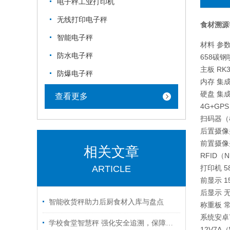
电子秤工业打印机
无线打印电子秤
食材溯源
智能电子秤
材料 参
防水电子秤
658碳钢
主板 RK3
防爆电子秤
内存 集成
硬盘 集成
查看更多
4G+GP
扫码器（
后置摄像头
前置摄像头
相关文章
RFID（
ARTICLE
打印机 
前显示 15
后显示 
智能收货秤助力后厨食材入库与盘点
称重板 
系统安卓7
学校食堂智慧秤 强化安全追溯，保障饮食安全
12V7A