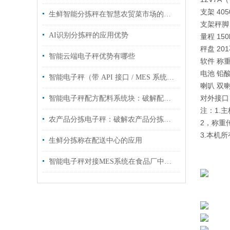
支架 40
生鲜智能分拣秤在智慧农贸菜市场的应用
支架秤脚
AI识别分拣秤的应用优势
量程 150
秤盘 20
智能云端电子秤优势有哪些
软件 称
电池 铅酸
智能电子秤（带 API 接口 / MES 系统对接）工业管控智能化升级
喇叭 双
对外接口 U
智能电子秤配方配料系统块：破解配方配料痛点，筑牢生产精准防线
注：1.
农产品分拣电子秤：破解农产品分拣难题
2，称重
3.本机
生鲜分拣称在配送中心的应用
智能电子秤对接MES系统在食品厂中的应用