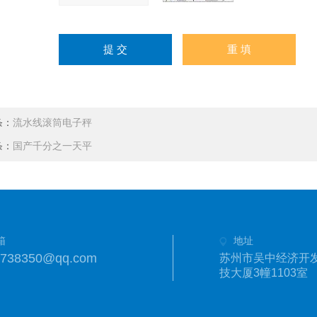
条：
流水线滚筒电子秤
条：
国产千分之一天平
箱
地址
1738350@qq.com
苏州市吴中经济开发
技大厦3幢1103室