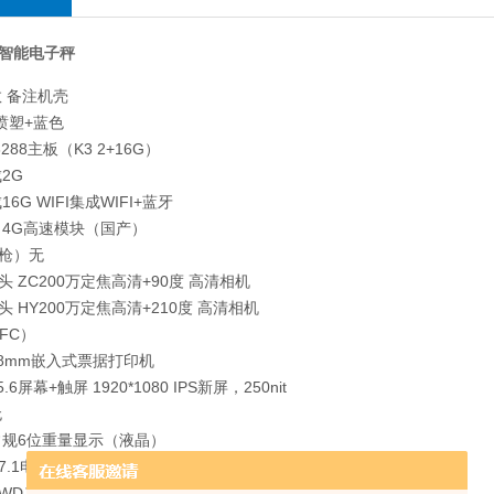
智能电子秤
数 备注机壳
喷塑+蓝色
288主板（K3 2+16G）
2G
16G WIFI集成WIFI+蓝牙
S 4G高速模块（国产）
枪）无
 ZC200万定焦高清+90度 高清相机
 HY200万定焦高清+210度 高清相机
NFC）
58mm嵌入式票据打印机
.6屏幕+触屏 1920*1080 IPS新屏，250nit
无
常规6位重量显示（液晶）
.1电源
（WD）