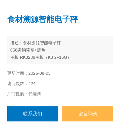
食材溯源智能电子秤
描述：食材溯源智能电子秤
658碳钢喷塑+蓝色
主板 RK3288主板（K3 2+16G）
内存 集成2G
硬盘 集成16G WIFI集成WIFI+蓝牙
更新时间：2026-08-03
4G+GPS 4G高速模块（国产）
访问次数：424
扫码器（枪）无
后置摄像头 ZC200万定焦高清+90度 高清相机
厂商性质：代理商
前置摄像头 HY200万定焦高清+210度 高清相机
联系我们
留言询价