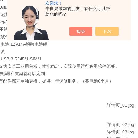
欢迎您！
50加厚碳钢支架 可定制
来自局域网的朋友！有什么可以帮
助您的吗？
 尼龙轮
kg/50g可定制
1不锈钢40*50cm无，提供SDK可定制
重软件
电池 12V14A铅酸电池组
喇叭
SB*3 RJ45*1 SIM*1
主板为安卓工业用主板，性能稳定，实际使用运行称重软件流畅。
传感器和支架都可以定制。
所有配件都可单独更换，提供一年保修服务。（蓄电池6个月）