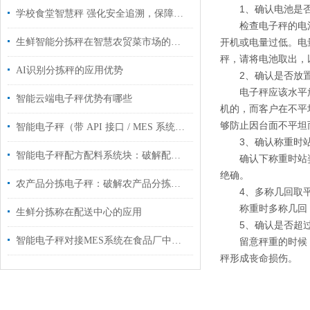
1、确认电池是
学校食堂智慧秤 强化安全追溯，保障饮食安全
检查电子秤的电
生鲜智能分拣秤在智慧农贸菜市场的应用
开机或电量过低。电
秤，请将电池取出，
AI识别分拣秤的应用优势
2、确认是否放
电子秤应该水平
智能云端电子秤优势有哪些
机的，而客户在不平
够防止因台面不平坦
智能电子秤（带 API 接口 / MES 系统对接）工业管控智能化升级
3、确认称重时
智能电子秤配方配料系统块：破解配方配料痛点，筑牢生产精准防线
确认下称重时站
绝确。
农产品分拣电子秤：破解农产品分拣难题
4、多称几回取
称重时多称几回
生鲜分拣称在配送中心的应用
5、确认是否超
智能电子秤对接MES系统在食品厂中的应用
留意秤重的时候
秤形成丧命损伤。