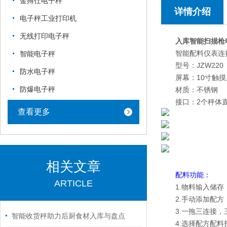
金搏仕电子秤
详情介绍
电子秤工业打印机
无线打印电子秤
入库智能扫描枪
智能配料仪表连
智能电子秤
型号：JZW220
防水电子秤
屏幕：10寸触摸
防爆电子秤
材质：不锈钢
接口：2个秤体
查看更多
相关文章
配料功能：
ARTICLE
1.物料输入储存
2.手动添加配
3.一拖三连接
智能收货秤助力后厨食材入库与盘点
4.选择配方配