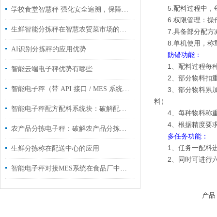
5.配料过程中
学校食堂智慧秤 强化安全追溯，保障饮食安全
6.权限管理：
生鲜智能分拣秤在智慧农贸菜市场的应用
7.具备部分配
8.单机使用，
AI识别分拣秤的应用优势
防错功能：
1、配料过程每
智能云端电子秤优势有哪些
2、部分物料扣
智能电子秤（带 API 接口 / MES 系统对接）工业管控智能化升级
3、部分物料累
料）
智能电子秤配方配料系统块：破解配方配料痛点，筑牢生产精准防线
4、每种物料称
4、根据精度要
农产品分拣电子秤：破解农产品分拣难题
多任务功能：
1、任务一配料
生鲜分拣称在配送中心的应用
2、同时可进行
智能电子秤对接MES系统在食品厂中的应用
产品