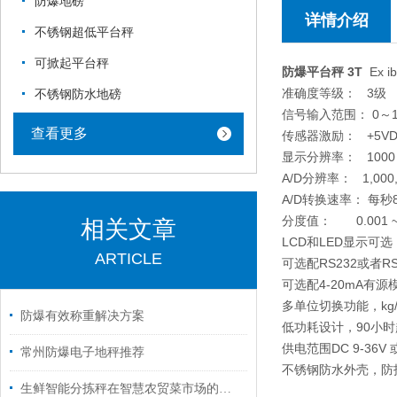
防爆地磅
详情介绍
不锈钢超低平台秤
可掀起平台秤
防爆平台秤 3T
Ex ib
准确度等级： 3级
不锈钢防水地磅
信号输入范围： 0～1
查看更多
传感器激励： +5V
显示分辨率： 1000～
A/D分辨率： 1,000,
A/D转换速率： 每秒
分度值： 0.001 ~ 
相关文章
LCD和LED显示可选
ARTICLE
可选配RS232或者
可选配4-20mA有
多单位切换功能，kg/g
防爆有效称重解决方案
低功耗设计，90小
供电范围DC 9-36V 或
常州防爆电子地秤推荐
不锈钢防水外壳，防护
生鲜智能分拣秤在智慧农贸菜市场的应用