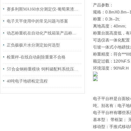
产品参数：
赛多利斯MA160水分测定仪-葡萄果渣的水分含量检测方案
规格：0.8mX0.8m--1
称重：0.3t--2t;
电子天平使用中的常见问题与答案
离地高度：40mm;
称重台面高度低，有
动态称重机在自动化产线箱装产品称重剔除
可选仪表一体化配置
正负极极片水分测定如何选型
引坡一体式小地磅技
称重精度：符合***II
检重秤-在线自动剔除重量不合格
额定过载：120%F.S
环境湿度：90%R.H
5T合金钢称重模块 饲料罐配料系统压力称重模块
40吨电子地磅检定流程
电子平台秤是台面较小
吨。别名有：电子地磅
电子平台秤有哪些系
基本型： 带框架； 
移动型：手推式移动