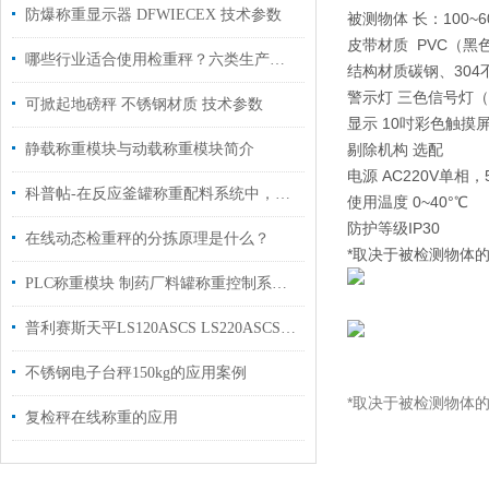
防爆称重显示器 DFWIECEX 技术参数
被测物体 长：100~6
皮带材质 PVC（黑
哪些行业适合使用检重秤？六类生产场景与选型重点
结构材质碳钢、30
警示灯 三色信号灯
可掀起地磅秤 不锈钢材质 技术参数
显示 10吋彩色触摸
静载称重模块与动载称重模块简介
剔除机构 选配
电源 AC220V单相，5
科普帖-在反应釜罐称重配料系统中，称重模块的选型、安装及调试
使用温度 0~40°℃
防护等级IP30
在线动态检重秤的分拣原理是什么？
*取决于被检测物体的
PLC称重模块 制药厂料罐称重控制系统 如何选型
普利赛斯天平LS120ASCS LS220ASCS在半导体行业内的应用
不锈钢电子台秤150kg的应用案例
*取决于被检测物体
复检秤在线称重的应用