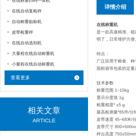
在线称重扫码一体机
详情介绍
在线自动复检秤
自动称重贴标机
在线称重机
是一款高速精准、稳
皮带检重秤
明了，日常维护方便
在线自动选别机
大量程在线自动称重机
特点：
广泛应用于粮食、种
小量程在线自动称重机
面粉袋等包装的定量
查看更多
技术参数:
称重范围 1~15kg
显示分度值 1g
检重精度* ±5 g
相关文章
最高检测量*85件/分
皮带速度 45~68米/
ARTICLE
皮带尺寸 800×500m
秤台高度 750±50m