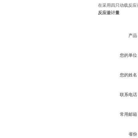
在采用四只动载反应
反应釜计量
产品
您的单位
您的姓名
联系电话
常用邮箱
省份