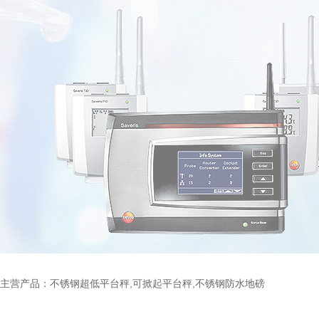
主营产品：不锈钢超低平台秤,可掀起平台秤,不锈钢防水地磅