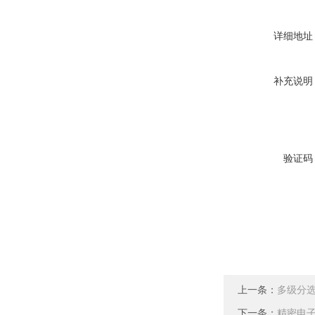
详细地址
补充说明
验证码
上一条：
多级分
下一条：
精密电