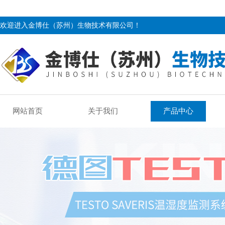
欢迎进入金博仕（苏州）生物技术有限公司！
网站首页
关于我们
产品中心