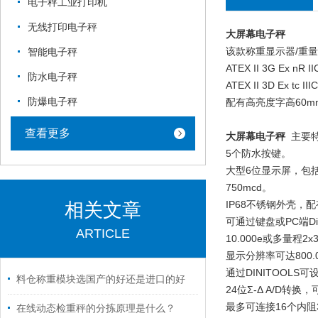
电子秤工业打印机
无线打印电子秤
大屏幕电子秤
该款称重显示器/重
智能电子秤
ATEX II 3G Ex nR II
防水电子秤
ATEX II 3D Ex tc II
防爆电子秤
配有高亮度字高60mm大
查看更多
大屏幕电子秤
主要
5个防水按键。
大型6位显示屏，包括
750mcd。
IP68不锈钢外壳，
相关文章
可通过键盘或PC端Di
ARTICLE
10.000e或多量程2
显示分辨率可达800.0
通过DINITOOLS
料仓称重模块选国产的好还是进口的好
24位Σ-Δ A/D转
最多可连接16个内阻3
在线动态检重秤的分拣原理是什么？