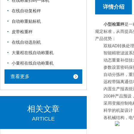
在线称重扫码一体机
详情介绍
在线自动复检秤
自动称重贴标机
小型检重秤
是一
规定标准，从而提高
皮带检重秤
产品优势：
在线自动选别机
双核AD转换处理
大量程在线自动称重机
智能精密滤波系列
动态重量补偿技术
小量程在线自动称重机
参数设置密码保护
自动分拣秤，重量
查看更多
远程带隔离通信串口R
内置生产报表统计
200种产品预设
采用变频控制电机
相关文章
科学的机架设计，
各机械结构，电气
ARTICLE