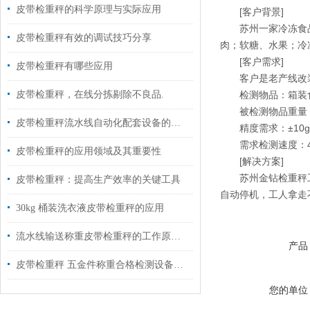
皮带检重秤的科学原理与实际应用
[客户背景]
苏州一家冷冻食品
皮带检重秤有效的调试技巧分享
肉；软糖、水果；冷
[客户需求]
皮带检重秤有哪些应用
客户是老产线改装
皮带检重秤，在线分拣剔除不良品.
检测物品：箱装
被检测物品重量：2
皮带检重秤流水线自动化配套设备的应用
精度需求：±10g
需求检测速度：40
皮带检重秤的应用领域及其重要性
[解决方案]
苏州金钻检重秤工
皮带检重秤：提高生产效率的关键工具
自动停机，工人拿走
30kg 桶装洗衣液皮带检重秤的应用
流水线输送称重皮带检重秤的工作原理及应用
产品
皮带检重秤 五金件称重合格检测设备如何选型？
您的单位