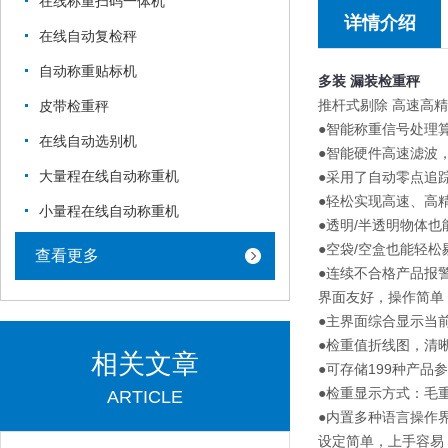
在线称重扫码一体机
详情介绍
在线自动复检秤
自动称重贴标机
多装 漏装检重秤
推杆式剔除 高速高
皮带检重秤
●智能称重信号处理
在线自动选别机
●智能硬件高速滤波
大量程在线自动称重机
●采用了自动零点追
●轻松实现高速、高精度
小量程在线自动称重机
●透明/半透明物体也
●空袋/空盒也能轻松
查看更多
●连续不合格产品报
界面友好，操作简单
●主界面综合显示当
●检重值折线图，清
相关文章
●可存储199种产品
●检重显示方式：毛
ARTICLE
●内置多种语言操作
设定简单，上手容易