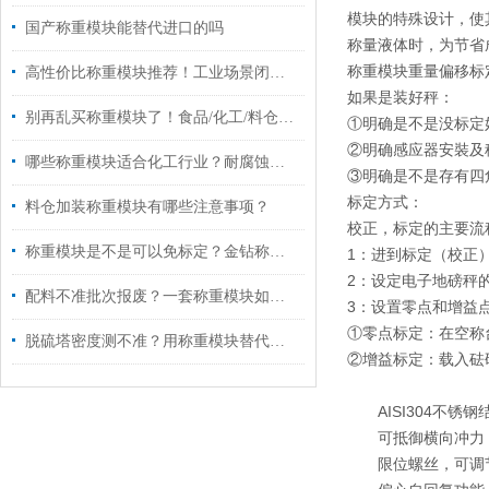
模块的特殊设计，使
国产称重模块能替代进口的吗
称量液体时，为节省
称重模块重量偏移标
高性价比称重模块推荐！工业场景闭眼入不踩雷
如果是装好秤：
别再乱买称重模块了！食品/化工/料仓选型全攻略
①明确是不是没标定
②明确感应器安裝及
哪些称重模块适合化工行业？耐腐蚀、抗腐蚀、防爆款这样选
③明确是不是存有四
标定方式：
料仓加装称重模块有哪些注意事项？
校正，标定的主要流
称重模块是不是可以免标定？金钻称重 26年行业经验为您解答
1：进到标定（校正
2：设定电子地磅秤
配料不准批次报废？一套称重模块如何让配料系统“算得准、稳得住”
3：设置零点和增益
①零点标定：在空称
脱硫塔密度测不准？用称重模块替代射线，这家电厂的做法值得参考
②增益标定：载入砝
AISI304不锈钢
可抵御横向冲力
限位螺丝，可调