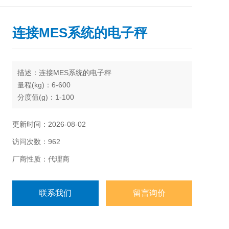
连接MES系统的电子秤
描述：连接MES系统的电子秤
量程(kg)：6-600
分度值(g)：1-100
标准尺寸(mm)：300x300、400x400、400x500、
600x600、600x800、800x800
更新时间：2026-08-02
秤台材质：可选碳钢、不锈钢
访问次数：962
可按客户要求定制
称重显示器配有IP65不锈钢外壳、LCD显示屏与5个键
厂商性质：代理商
盘
内配铝制C3传感器，IP65防护等级
联系我们
留言询价