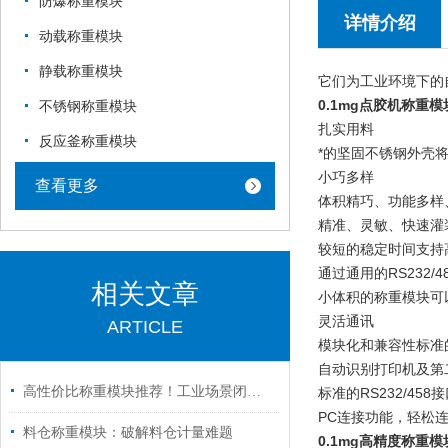
防爆称重模块
详情介绍
动载称重模块
静载称重模块
它们为工业环境下的
0.1mg点胶机称重模
不锈钢称重模块
扎实用料
反应釜称重模块
*的坚固不锈钢外壳
小巧多样
查看更多
体积精巧、功能多样
精准、灵敏、快速灌
较短的稳定时间支持
通过通用的RS232
相关文章
小体积的称重模块可
灵活通讯
ARTICLE
模块化和兼容性标准
自动识别打印机及第
高性价比称重模块推荐！工业场景闭眼入不踩雷
标准的RS232/4
PC连接功能，轻松连
料仓称重模块：破解料仓计量难题
0.1mg高精度称重模