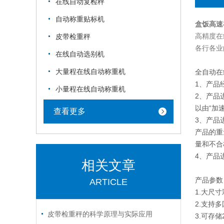
在线自动复检秤
自动称重贴标机
盒饭高速
高精度在
皮带检重秤
各行各业
在线自动选别机
大量程在线自动称重机
全自动在
1、产品
小量程在线自动称重机
2、产品
以由“加
查看更多
3、产品
产品的重
量和不合
4、产品
相关文章
产品参数
ARTICLE
1.大尺
2.支持
皮带检重秤的科学原理与实际应用
3.可存