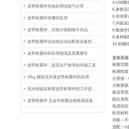
4.US
皮带检重秤有效的调试技巧分享
5.参数
6.自动
皮带检重秤有哪些应用
7.内嵌
皮带检重秤，在线分拣剔除不良品.
8.数据
9.多种
皮带检重秤流水线自动化配套设备的应用
10.机
皮带检重秤的应用领域及其重要性
盒饭高速
称重范围：
皮带检重秤：提高生产效率的关键工具
检测精度
30kg 桶装洗衣液皮带检重秤的应用
分度值：0
大检测速
流水线输送称重皮带检重秤的工作原理及应用
输送带宽
剔出系统
皮带检重秤 五金件称重合格检测设备如何选型？
电源供应：
机壳材料
功能：不
选配：U