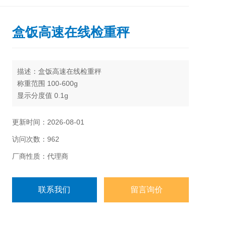
盒饭高速在线检重秤
描述：盒饭高速在线检重秤
称重范围 100-600g
显示分度值 0.1g
检重精度*
&amp;amp;amp;amp;amp;amp;amp;amp;amp;#177;0.5
更新时间：2026-08-01
g
访问次数：962
最高检测量* 200件/分钟
皮带速度 10~60米/分钟
厂商性质：代理商
联系我们
留言询价