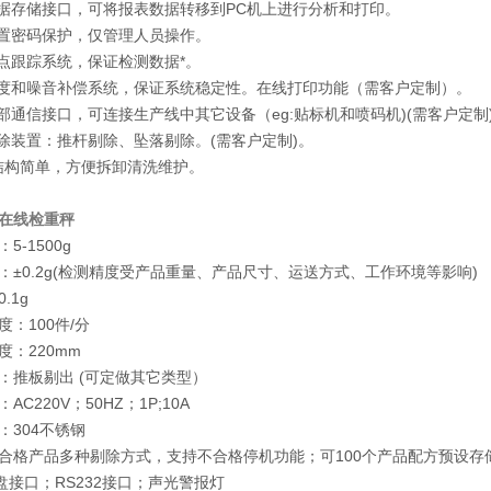
B数据存储接口，可将报表数据转移到PC机上进行分析和打印。
设置密码保护，仅管理人员操作。
零点跟踪系统，保证检测数据*。
温度和噪音补偿系统，保证系统稳定性。在线打印功能（需客户定制）。
外部通信接口，可连接生产线中其它设备（eg:贴标机和喷码机)(需客户定制
剔除装置：推杆剔除、坠落剔除。(需客户定制)。
械结构简单，方便拆卸清洗维护。
在线检重秤
5-1500g
：±0.2g(检测精度受产品重量、产品尺寸、运送方式、工作环境等影响)
.1g
度：100件/分
度：220mm
：推板剔出 (可定做其它类型）
AC220V；50HZ；1P;10A
：304不锈钢
合格产品多种剔除方式，支持不合格停机功能；可100个产品配方预设存
盘接口；RS232接口；声光警报灯