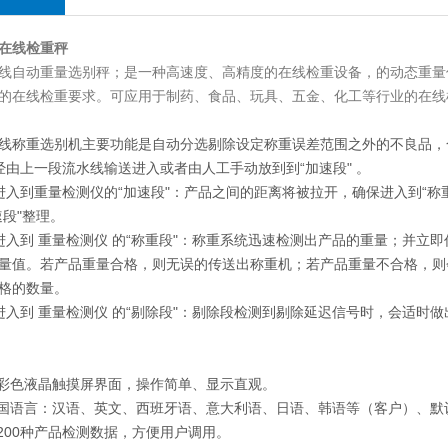
在线检重秤
线自动重量选别秤；是一种高速度、高精度的在线检重设备，的动态重量
的在线检重要求。可应用于制药、食品、玩具、五金、化工等行业的在线
线称重选别机主要功能是自动分选剔除设定称重误差范围之外的不良品，
经由上一段流水线输送进入或者由人工手动放到到“加速段" 。
进入到重量检测仪的“加速段"：产品之间的距离将被拉开，确保进入到“
速段"整理。
进入到 重量检测仪 的“称重段"：称重系统迅速检测出产品的重量；并
量值。若产品重量合格，则无误的传送出称重机；若产品重量不合格，则
格的数量。
进入到 重量检测仪 的“剔除段"：剔除段检测到剔除延迟信号时，会适时
寸彩色液晶触摸屏界面，操作简单、显示直观。
多国语言：汉语、英文、西班牙语、意大利语、日语、韩语等（客户
）、默
储200种产品检测数据，方便用户调用。