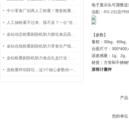
电子显示头可调整适
中小零食厂别再人工称重！整套检重方案一站式搞定
选配：RS-232及P
人工抽检看不过来、拣不及？一台“在线剔除检重秤”让您告别人眼盯岗
金钻动态称重剔除机助力膨化食品高速包装线化解“口碑危机”
【参数】
量程：30kg、60kg、1
金钻在线检重剔除机助力零食生产线，0漏拣+年省30万人力成本
台面尺寸：300*400;400
误差感量：1g、2g、5g
金钻检重剔除机助力食品礼盒行业：杜绝缺件投诉，降低运营损耗
材质：方管和不锈钢
滚筒计量秤
选检重秤别踩坑，这3个核心参数你一定要懂
产品
您的单位