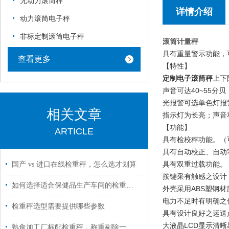
无动力滚筒秤
详情介绍
动力滚筒电子秤
非标定制滚筒电子秤
滚筒计量秤
具有重量警示功能，
查看更多
【特性】
定制电子滚筒秤
上下
声音可达40~55分贝
光报警可选单色灯报
相关文章
指示灯为长亮；声音
【功能】
ARTICLE
具有检校秤功能。（可
具有自动校正、自动
具有双重过载功能。
国产 vs 进口在线检重秤，怎么选才划算
按键采有触感之设计
如何选择适合保健品生产车间的检重秤？
外壳采用ABS塑钢材
电力不足时有明确之
检重秤选型需要提供哪些参数
具有设计良好之运送
大液晶LCD显示清晰
熟食加工厂标配检重秤，称重剔除一步到位