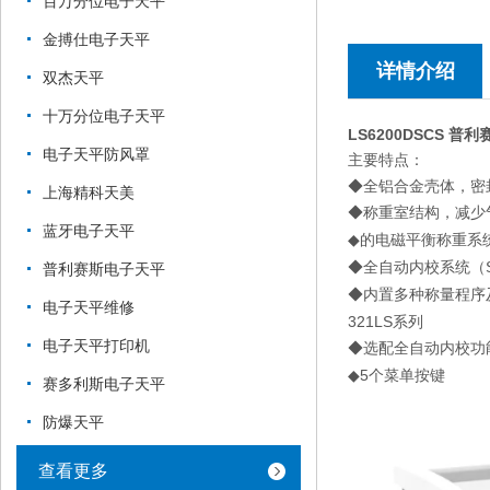
百万分位电子天平
金搏仕电子天平
详情介绍
双杰天平
十万分位电子天平
LS6200DSCS 普利赛
电子天平防风罩
主要特点：
◆全铝合金壳体，密
上海精科天美
◆称重室结构，减少
蓝牙电子天平
的电磁平衡称重系
◆
◆全自动内校系统（
普利赛斯电子天平
◆内置多种称量程序
电子天平维修
321LS
系列
电子天平打印机
◆选配全自动内校功
5
◆
个菜单按键
赛多利斯电子天平
防爆天平
查看更多