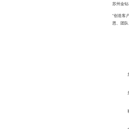
苏州金钻
“创造客
恩、团队