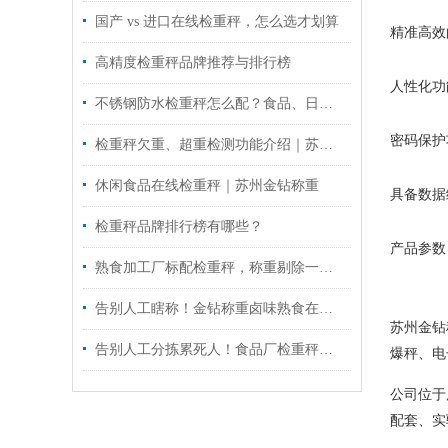
国产 vs 进口在线检重秤，怎么选才划算
精准高效
高精度检重秤品牌推荐与排行榜
人性化功
不锈钢防水检重秤怎么配？食品、日化清洗车间关注这几项
密码保护
检重秤欠重、超重检测功能介绍｜苏州金钻称重
休闲食品在线检重秤｜苏州金钻称重
具备数据
检重秤品牌排行榜有哪些？
产品参数
熟食加工厂标配检重秤，称重剔除一步到位
告别人工瞎称！金钻称重卤味熟食在线检重秤，1 分钟 180 件不翻车
苏州金钻
告别人工分拣累死人！食品厂检重秤自动剔除次品，效率直接拉满
爆秤、电
公司位于
配套、实