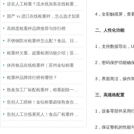
还在人工称重？流水线加装在线检重秤到底有多香
4，全彩触摸屏，查
国产 vs 进口在线检重秤，怎么选才划算
高精度检重秤品牌推荐与排行榜
二、人性化功能
不锈钢防水检重秤怎么配？食品、日化清洗车间关注这几项
1，支持数据导出，
检重秤欠重、超重检测功能介绍｜苏州金钻称重
2，密码保护功能确
休闲食品在线检重秤｜苏州金钻称重
检重秤品牌排行榜有哪些？
3，界面简洁，操作
熟食加工厂标配检重秤，称重剔除一步到位
三、高规格配置
告别人工瞎称！金钻称重卤味熟食在线检重秤，1 分钟 180 件不翻车
1，设备零部件采用
告别人工分拣累死人！食品厂检重秤自动剔除次品，效率直接拉满
2，保证整机的性能