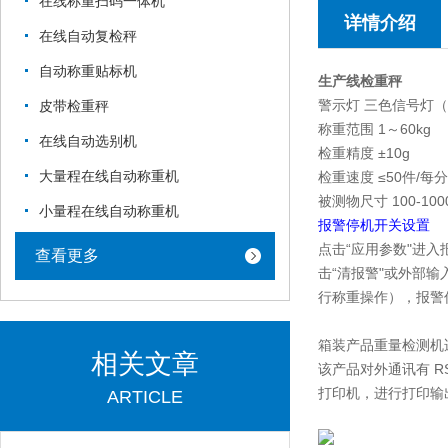
在线称重扫码一体机
详情介绍
在线自动复检秤
自动称重贴标机
生产线检重秤
警示灯 三色信号灯
皮带检重秤
称重范围 1～60kg
在线自动选别机
检重精度 ±10g
大量程在线自动称重机
检重速度 ≤50件/每
被测物尺寸 100-1000
小量程在线自动称重机
报警停机开关设置
点击“应用参数"进
查看更多
击“清报警"或外部
行称重操作），报警信
箱装产品重量检测机
相关文章
该产品对外通讯有 RS
打印机，进行打印输
ARTICLE