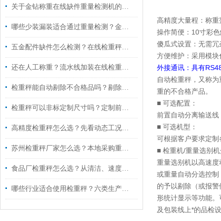
关于金钻称重在线缺件重量检测机的常见问题
高精度大量程：称重范围
哪些少装漏装适合通过重量检测？金钻重量检测机厂家
操作简便：10寸彩
傻瓜式设置：无需冗
五金配件缺件怎么检测？在线检重秤让漏装筛查更稳定、更可追溯
方便维护：采用模块
还在人工称重？流水线加装在线检重秤到底有多香
外接通讯：具有RS48
自动检重秤，又称为
检重秤能自动剔除不合格品吗？剔除方案如何确认
重的不合格产品。
■ 可选配置：
检重秤可以非标定制尺寸吗？定制前要准备哪些资料
前置自动分离输送线
■ 可选机型：
高精度检重秤怎么选？先看动态工况再比较方案
可根据客户要求定制
苏州检重秤厂家怎么选？本地采购重点考察六项能力
■ 检重机/重量选别
重量选别机以高速度
食品厂检重秤怎么选？从清洁、速度到追溯的采购指南
或重量自动分选控制
的予以剔除（或报警
哪些行业适合使用检重秤？六类生产场景与选型重点
形统计显示等功能。
及包装线上*的品检