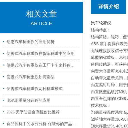
详情介绍
相关文章
ARTICLE
汽车轮荷仪
结构特点：
结构简洁、轻巧，便
动态汽车称重仪的应用优势
ABS 震手提操作表壳
无线连接接收信号方
便携式汽车称重仪在货车称重中的应用
薄型的称重板，尽可
使用传感器，可获得
便携式汽车称重仪在工厂卡车来料称重中的应用
内置大容量可充电电
便携式汽车称重仪如何选型
自动背光显示关闭，
内置实时时钟，用于
便携式汽车称重仪两种称重模式
内置微型热敏打印机
内置全点阵的LCD显
电池组重量分选秤的应用
技术指标：
2026 天平防震台高性价比推荐
⑴满量程温度系数 5p
⑵单轴大秤量:30-50
食品饮料中的水分分析-保证你的产品质量
⑶大秤量:25t, 40t, 60