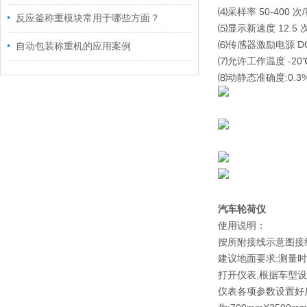
⑷采样率 50-400 次
反应釜称重模块常用于哪些方面？
⑸显示新速度 12.5 
⑹传感器激励电源 DC
自动包装称重机的应用案例
⑺允许工作温度 -20℃
⑻动静态准确度:0.3%
汽车轮荷仪
使用说明：
按所附接线示意图接
建议地面要求:测量时
打开仪表,根据车型
仪表各项参数设置好后