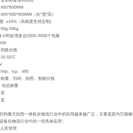
 金钻称重读码系统
450*600MM
400*400*400MM（长*宽*高）
度 ±10%（高精度支持定制)
0g-30kg
小时处理多达2000-3000个包裹
8KW
 四路分拣
10-50℃
V
ttp、tcp、485
 称重、扫码、拍照、智能分拣
 动态称重
 是
 是
扫码量方拍照一体机在物流行业中的应用越来越广泛，主要是因为它能够
设备在物流行业中的一些具体应用：
化入库管理