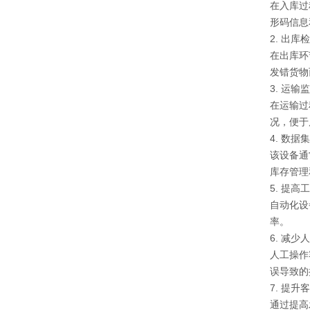
在入库过
形码信息
2. 出库
在出库环
发错货物
3. 运输
在运输过
况，便于
4. 数据
该设备通
库存管理
5. 提高
自动化设
率。
6. 减少
人工操作
误导致的
7. 提升
通过提高