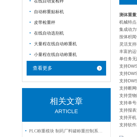
在线自动复检秤
自动称重贴标机
测体重量
机械特点
皮带检重秤
集成动力
在线自动选别机
按体积闻
大量程在线自动称重机
灵活支持
丰富的运
小量程在线自动称重机
单任务无
支持DW
查看更多
支持DW
支持DW
支持断网
支持货物
相关文章
支持单号
支持报表
ARTICLE
支持开机
支持软件
PLC称重模块 制药厂料罐称重控制系统 如何选型