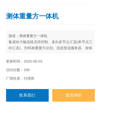
测体重量方一体机
描述：测体重量方一体机
集成动力输送线启停控制、多向多节点汇流(单节点三
向汇流)、扫码称重量方识别、信息报送服务器、按体
积闻值打扎带控制、按规则分拣等多场景为一体，综
合高效控制设备集群。
更新时间：2026-08-03
访问次数：286
厂商性质：代理商
联系我们
留言询价