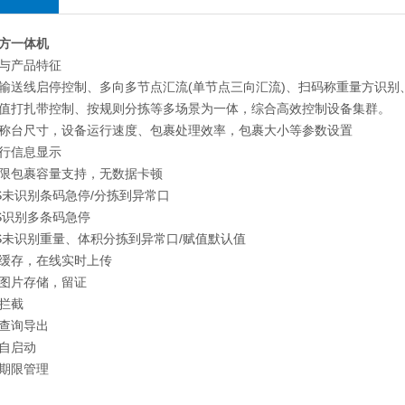
方一体机
与产品特征
输送线启停控制、多向多节点汇流(单节点三向汇流)、扫码称重量方识别
值打扎带控制、按规则分拣等多场景为一体，综合高效控制设备集群。
称台尺寸，设备运行速度、包裹处理效率，包裹大小等参数设置
行信息显示
限包裹容量支持，无数据卡顿
S未识别条码急停/分拣到异常口
S识别多条码急停
S未识别重量、体积分拣到异常口/赋值默认值
缓存，在线实时上传
图片存储，留证
拦截
查询导出
自启动
期限管理