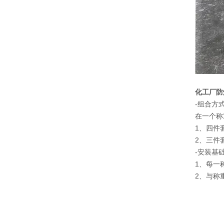
化工厂防
-组合方
在一个称
1、四件
2、三件
-安装基
1、每一
2、与称