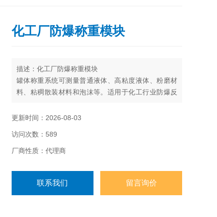
化工厂防爆称重模块
描述：化工厂防爆称重模块
罐体称重系统可测量普通液体、高粘度液体、粉磨材
料、粘稠散装材料和泡沫等。适用于化工行业防爆反
应釜称重系统、饲料行业配料系统、统油品行业调配
称重系、食品行业反应釜称重系统、玻璃行业配料称
更新时间：2026-08-03
重等。
访问次数：589
• 容量：200kg、300kg、500kg、750kg、1t、1.5t、
2t、3t、5t、7.5t、10t、15t、20t、25t；
厂商性质：代理商
联系我们
留言询价