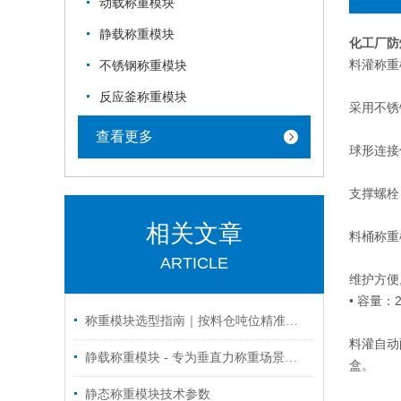
动载称重模块
静载称重模块
化工厂防
料灌称重
不锈钢称重模块
反应釜称重模块
采用不锈
查看更多
球形连接
支撑螺栓
相关文章
料桶称重
ARTICLE
维护方便
• 容量：2
称重模块选型指南｜按料仓吨位精准选配方案（苏州金钻称重）
料灌自动
静载称重模块 - 专为垂直力称重场景设计的可靠解决方案
盒。
静态称重模块技术参数