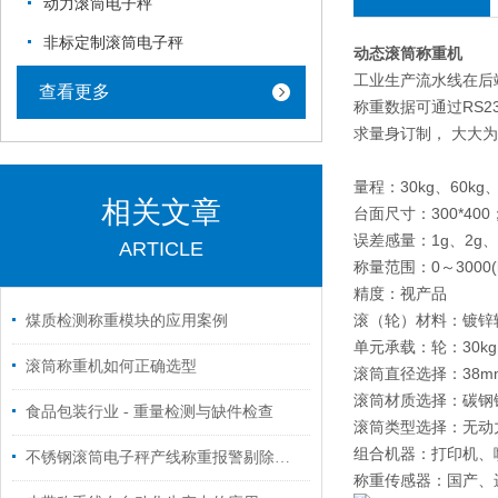
动力滚筒电子秤
非标定制滚筒电子秤
动态滚筒称重机
工业生产流水线在后
查看更多
称重数据可通过RS
求量身订制， 大大
量程：30kg、60kg、1
相关文章
台面尺寸：300*400；4
误差感量：1g、2g、5g
ARTICLE
称量范围：0～3000
精度：视产品
滚（轮）材料：镀锌
煤质检测称重模块的应用案例
单元承载：轮：30kg
滚筒称重机如何正确选型
滚筒直径选择：38mm
滚筒材质选择：碳钢
食品包装行业 - 重量检测与缺件检查
滚筒类型选择：无动
组合机器：打印机、
不锈钢滚筒电子秤产线称重报警剔除的应用
称重传感器：国产、