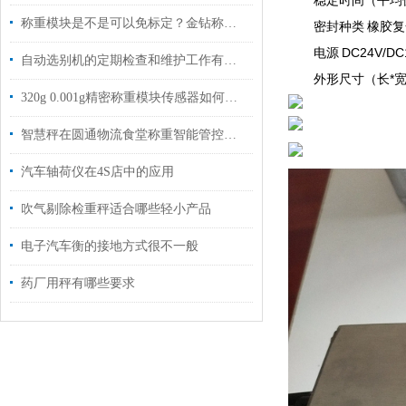
稳定时间（平均值）
称重模块是不是可以免标定？金钻称重 26年行业经验为您解答
密封种类 橡胶
电源 DC24V/DC
自动选别机的定期检查和维护工作有哪些？
外形尺寸（长*宽*
320g 0.001g精密称重模块传感器如何选型？
智慧秤在圆通物流食堂称重智能管控应用
汽车轴荷仪在4S店中的应用
吹气剔除检重秤适合哪些轻小产品
电子汽车衡的接地方式很不一般
药厂用秤有哪些要求