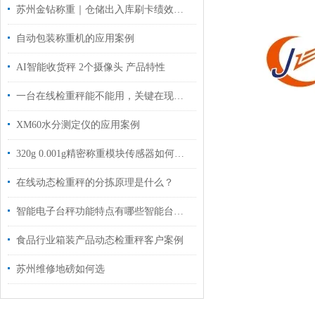
苏州金钻称重｜仓储出入库刷卡绩效秤・账实相符・计件到人・WMS 无缝对接
自动包装称重机的应用案例
AI智能收货秤 2个摄像头 产品特性
一台在线检重秤能不能用，关键在现场匹配
XM60水分测定仪的应用案例
320g 0.001g精密称重模块传感器如何选型？
在线动态检重秤的分拣原理是什么？
​智能电子台秤功能特点有哪些智能台秤参数
食品行业箱装产品动态检重秤客户案例
苏州维修地磅如何选