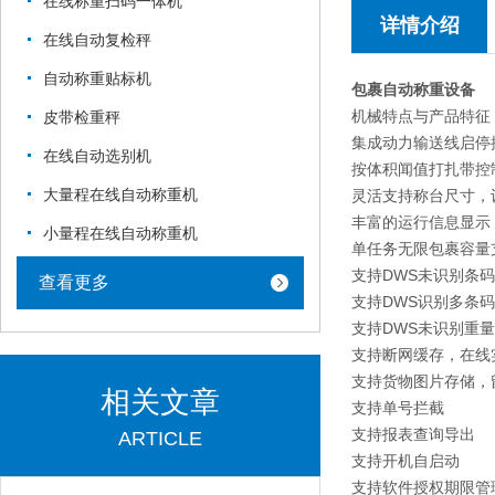
在线称重扫码一体机
详情介绍
在线自动复检秤
自动称重贴标机
包裹自动称重设备
机械特点与产品特征
皮带检重秤
集成动力输送线启停
在线自动选别机
按体积闻值打扎带控
大量程在线自动称重机
灵活支持称台尺寸，
丰富的运行信息显示
小量程在线自动称重机
单任务无限包裹容量
支持DWS未识别条码
查看更多
支持DWS识别多条
支持DWS未识别重
支持断网缓存，在线
支持货物图片存储，
相关文章
支持单号拦截
支持报表查询导出
ARTICLE
支持开机自启动
支持软件授权期限管