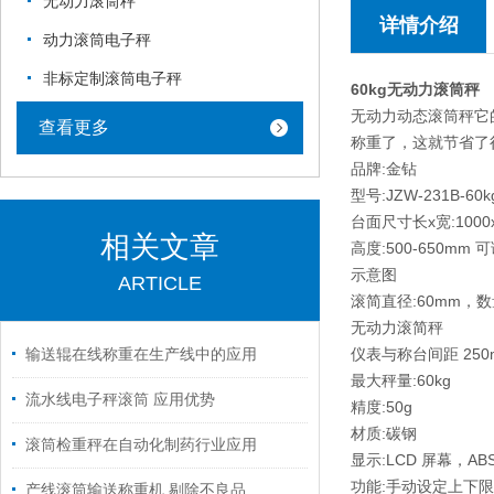
无动力滚筒秤
详情介绍
动力滚筒电子秤
非标定制滚筒电子秤
60kg无动力滚筒秤
无动力动态滚筒秤它
查看更多
称重了，这就节省了
品牌:金钻
型号:JZW-231B-60k
台面尺寸长x宽:1000
相关文章
高度:500-650mm 
示意图
ARTICLE
滚简直径:60mm，数
无动力滚简秤
仪表与称台间距 250
输送辊在线称重在生产线中的应用
最大秤量:60kg
流水线电子秤滚筒 应用优势
精度:50g
材质:碳钢
滚筒检重秤在自动化制药行业应用
显示:LCD 屏幕，AB
功能:手动设定上下
产线滚筒输送称重机 剔除不良品