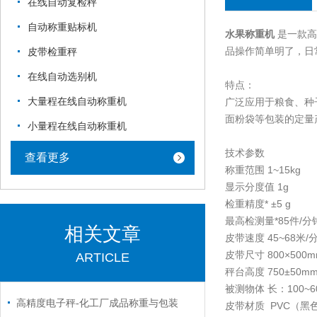
在线自动复检秤
自动称重贴标机
水果称重机
是一款高
品操作简单明了，日
皮带检重秤
在线自动选别机
特点：
大量程在线自动称重机
广泛应用于粮食、种
面粉袋等包装的定量
小量程在线自动称重机
技术参数
查看更多
称重范围 1~15kg
显示分度值 1g
检重精度* ±5 g
最高检测量*85件/分
相关文章
皮带速度 45~68米/
皮带尺寸 800×500m
ARTICLE
秤台高度 750±50m
被测物体 长：100~6
高精度电子秤-化工厂成品称重与包装
皮带材质 PVC（黑