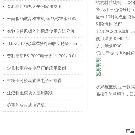
结构材质碳钢、30
普利赛斯精密天平的应用案例
警示灯 三色信号灯
显示 10吋彩色触摸
米面粮油成品检重机-金钻称重粮油精准质控解决方案
剔除机构 选配
实验室通风橱的作用及使用方法分析
电源 AC220V单相，5
使用温度 0~40°℃
100KG 10g称重模块可串联支持Modbus协议
防护等级IP30
*取决于被检测物体的
普利赛斯ES1200C电子天平1200g 0.01g技术参数
定量检重秤在食品厂的应用案例
带轮子可移动防爆电子秤推荐
水果称重机
是一款高
注液称重模块的应用案例
品操作简单明了，日
称重的皮带式输送机
产品