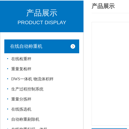
产品展示
产品展示
PRODUCT DISPLAY
在线自动称重机
在线检重秤
重量复检秤
DWS一体机 物流体积秤
生产过程控制系统
重量分拣秤
在线拣选机
自动称重剔除机