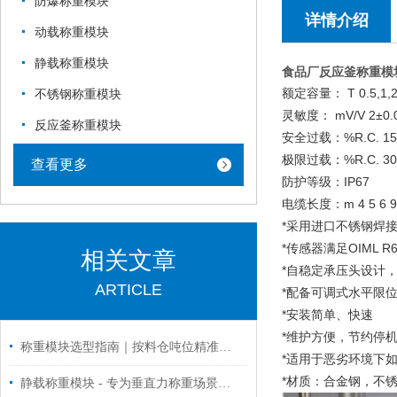
防爆称重模块
详情介绍
动载称重模块
静载称重模块
食品厂反应釜称重模
额定容量： T 0.5,1,2,
不锈钢称重模块
灵敏度： mV/V 2±0.
反应釜称重模块
安全过载：%R.C. 15
极限过载：%R.C. 30
查看更多
防护等级：IP67
电缆长度：m 4 5 6 9
*采用进口不锈钢焊接
*传感器满足OIML R60 
相关文章
*自稳定承压头设计
ARTICLE
*配备可调式水平限
*安装简单、快速
*维护方便，节约停
称重模块选型指南｜按料仓吨位精准选配方案（苏州金钻称重）
*适用于恶劣环境下
*材质：合金钢，不
静载称重模块 - 专为垂直力称重场景设计的可靠解决方案