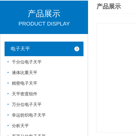
产品展示
产品展示
PRODUCT DISPLAY
电子天平
千分位电子天平
液体比重天平
精密电子天平
天平密度组件
万分位电子天平
幸运纺织电子天平
分析天平