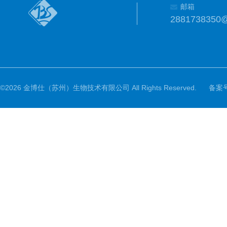
邮箱
2881738350
©2026 金博仕（苏州）生物技术有限公司 All Rights Reserved.
备案