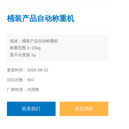
桶装产品自动称重机
描述：桶装产品自动称重机
称重范围 1~15kg
显示分度值 1g
最高检测量*85件/分钟
皮带速度 45~68米/分钟
更新时间：2026-08-02
被测物体 长：100~600mm宽：50~450mm 高：
访问次数：903
50~500mm
厂商性质：代理商
联系我们
留言询价