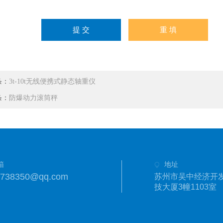
条：
3t-10t无线便携式静态轴重仪
条：
防爆动力滚筒秤
箱
地址
1738350@qq.com
苏州市吴中经济开发
技大厦3幢1103室