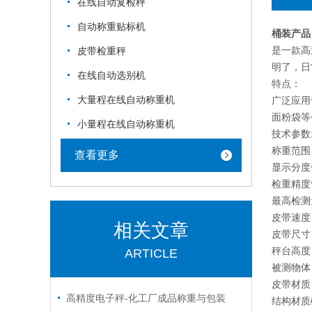
在线自动复检秤
自动称重贴标机
桶装产品
是一款高
皮带检重秤
明了，日
在线自动选别机
特点：
大量程在线自动称重机
广泛应用
面粉袋等
小量程在线自动称重机
技术参数
称重范围 
查看更多
显示分度值
检重精度* 
最高检测量
皮带速度 
相关文章
皮带尺寸 
秤台高度 
ARTICLE
被测物体 
皮带材质
高精度电子秤-化工厂成品称重与包装
结构材质