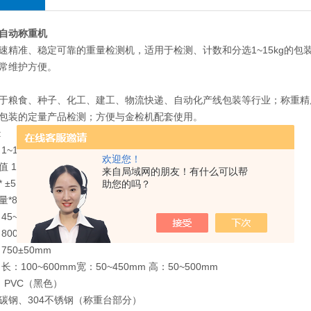
自动称重机
速精准、稳定可靠的重量检测机，适用于检测、计数和分选1~15kg的
常维护方便。
于粮食、种子、化工、建工、物流快递、自动化产线包装等行业；称重精度
包装的定量产品检测；方便与金检机配套使用。
:
1~15kg
欢迎您！
 1g
来自局域网的朋友！有什么可以帮
±5 g
助您的吗？
*85件/分钟
45~68米/分钟
800×500mm
750±50mm
长：100~600mm宽：50~450mm 高：50~500mm
 PVC（黑色）
碳钢、304不锈钢（称重台部分）