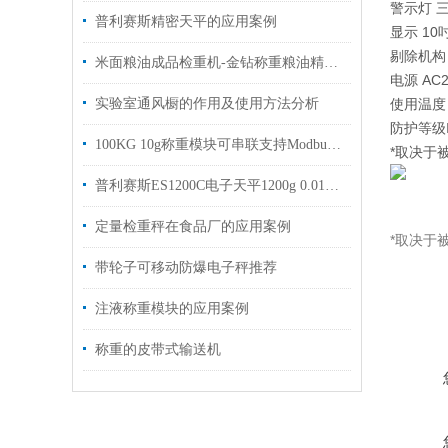
警示灯 
普利赛斯精密天平的应用案例
显示 1
剔除机构
米面粮油成品检重机-金钻称重粮油精准质控解决方案
电源 AC2
实验室通风橱的作用及使用方法分析
使用温度 
防护等级I
100KG 10g称重模块可串联支持Modbus协议
*取决于
普利赛斯ES1200C电子天平1200g 0.01g技术参数
定量检重秤在食品厂的应用案例
*取决于
带轮子可移动防爆电子秤推荐
注液称重模块的应用案例
称重的皮带式输送机