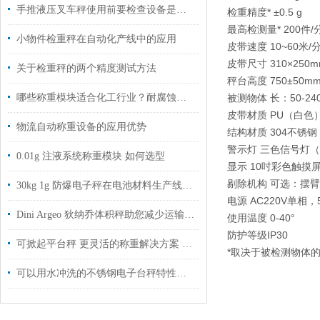
手推液压叉车秤使用前要检查设备是否正常
检重精度* ±0.5 g
最高检测量* 200件/
小物件检重秤在自动化产线中的应用
皮带速度 10~60米/
皮带尺寸 310×250m
关于检重秤的两个精度测试方法
秤台高度 750±50m
哪些称重模块适合化工行业？耐腐蚀、抗腐蚀、防爆款这样选
被测物体 长：50-24
皮带材质 PU（白色
物流自动称重设备的应用优势
结构材质 304不锈钢
警示灯 三色信号灯
0.01g 注液系统称重模块 如何选型
显示 10吋彩色触摸
剔除机构 可选：摆
30kg 1g 防爆电子秤在电池材料生产线的应用场景
电源 AC220V单相，5
Dini Argeo 狄纳乔体积秤助您减少运输成本
使用温度 0-40°
防护等级IP30
可掀起平台秤 更灵活的称重解决方案 像费力说不
*取决于被检测物体的
可以用水冲洗的不锈钢电子台秤特性推荐